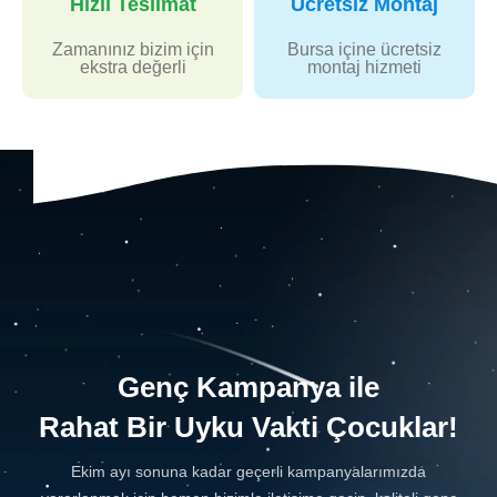
Hızlı Teslimat
Ücretsiz Montaj
Zamanınız bizim için
Bursa içine ücretsiz
ekstra değerli
montaj hizmeti
Genç Kampanya ile
Rahat Bir Uyku Vakti Çocuklar!
Ekim ayı sonuna kadar geçerli kampanyalarımızda