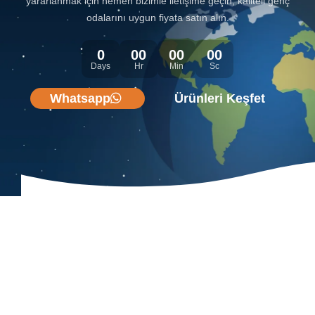
yararlanmak için hemen bizimle iletişime geçin, kaliteli genç
odalarını uygun fiyata satın alın.
0
00
00
00
Days
Hr
Min
Sc
Whatsapp
Ürünleri Keşfet
Genç Odaları