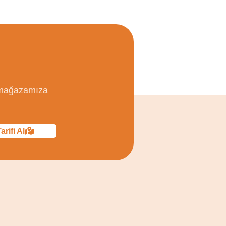
, mağazamıza
arifi Al