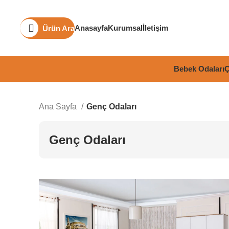
Anasayfa
Kurumsal
İletişim
Ürün Ara
Bebek Odaları
Ç
Ana Sayfa
Genç Odaları
Genç Odaları