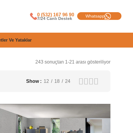
0 (532) 167 96 90
Whatsapp
7/24 Canlı Destek
tler Ve Yataklar
243 sonuçtan 1-21 arası gösteriliyor
Show
12
18
24