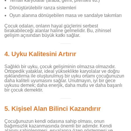
Temalı karyolalar (araba, gemi, prenses vb.)
Dönüştürülebilir ranza sistemleri
Oyun alanına dönüşebilen masa ve sandalye takımları
Çocuk odaları, onların hayal güçlerini serbest
bırakabileceği alanlar haline gelmelidir. Bu, zihinsel
gelişim açısından büyük katkı sağlar.
4.
Uyku Kalitesini Artırır
Sağlıklı bir uyku, çocuk gelişiminin olmazsa olmazıdır.
Ortopedik yataklar, ideal yükseklikte karyolalar ve doğru
ışıklandırma ile oluşturulmuş bir uyku ortamı çocuğunuzun
daha kaliteli uyumasını sağlar. Unutmayın, iyi bir gece
uykusu demek; daha enerjik, daha mutlu ve daha başarılı
bir çocuk demektir.
5.
Kişisel Alan Bilinci Kazandırır
Çocuğunuzun kendi odasına sahip olması, onun
bağımsızlık kazanmasında önemli bir adımdır. Kendi
alanını sahiplenmesi, eşyalarına özen göstermesi ve