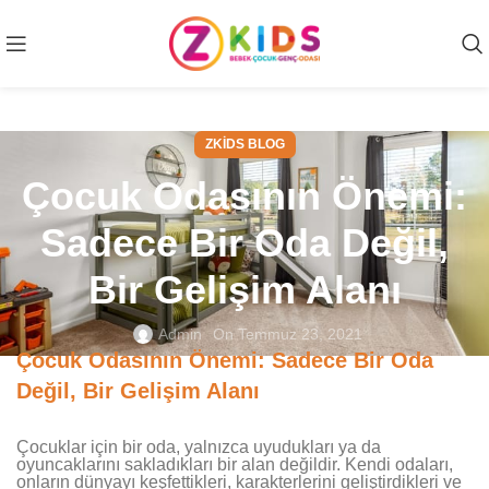
ZKIDS BLOG
Çocuk Odasının Önemi:
Sadece Bir Oda Değil,
Bir Gelişim Alanı
Admin
On Temmuz 23, 2021
Çocuk Odasının Önemi: Sadece Bir Oda
Değil, Bir Gelişim Alanı
Çocuklar için bir oda, yalnızca uyudukları ya da
oyuncaklarını sakladıkları bir alan değildir. Kendi odaları,
onların dünyayı keşfettikleri, karakterlerini geliştirdikleri ve