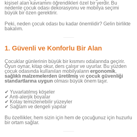
kişisel alan kavramını öğrendikleri özel bir yerdir. Bu
nedenle çocuk odası dekorasyonu ve mobilya seçimi
büyük bir özen gerektirir.
Peki, neden çocuk odası bu kadar önemlidir? Gelin birlikte
bakalım.
1.
Güvenli ve Konforlu Bir Alan
Çocuklar günlerinin büyük bir kısmını odalarında geçirir.
Oyun oynar, kitap okur, ders çalışır ve uyurlar. Bu yüzden
çocuk odasında kullanılan mobilyaların
ergonomik
,
sağlıklı malzemelerden üretilmiş
ve
çocuk güvenliği
standartlarına uygun
olması büyük önem taşır.
✔ Yuvarlatılmış köşeler
✔ Anti-alerjik boyalar
✔ Kolay temizlenebilir yüzeyler
✔ Sağlam ve dengeli yapılar
Bu özellikler, hem sizin için hem de çocuğunuz için huzurlu
bir ortam sağlar.