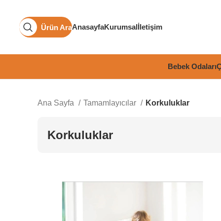
Anasayfa
Kurumsal
İletişim
Ürün Ara
Bebek Odaları
Ç
Ana Sayfa
Tamamlayıcılar
Korkuluklar
Korkuluklar