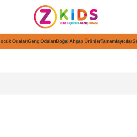
ocuk Odaları
Genç Odaları
Doğal Ahşap Ürünler
Tamamlayıcılar
Se