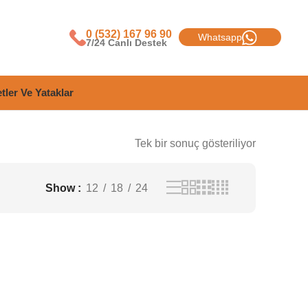
0 (532) 167 96 90
Whatsapp
7/24 Canlı Destek
tler Ve Yataklar
Tek bir sonuç gösteriliyor
Show
12
18
24