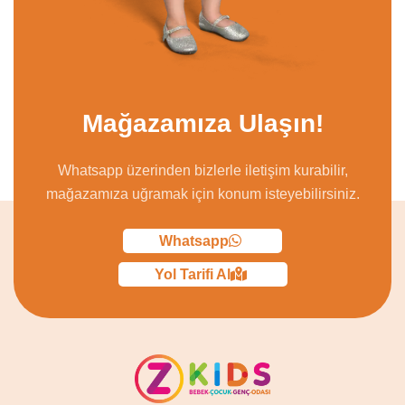
Mağazamıza Ulaşın!
Whatsapp üzerinden bizlerle iletişim kurabilir,
mağazamıza uğramak için konum isteyebilirsiniz.
Whatsapp
Yol Tarifi Al