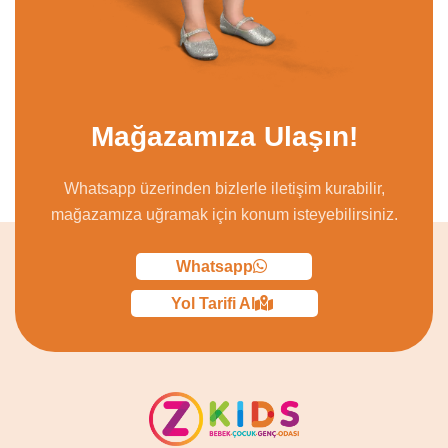
Mağazamıza Ulaşın!
Whatsapp üzerinden bizlerle iletişim kurabilir,
mağazamıza uğramak için konum isteyebilirsiniz.
Whatsapp
Yol Tarifi Al