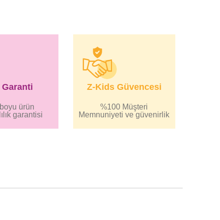
l Garanti
Z-Kids Güvencesi
r boyu ürün
%100 Müşteri
ılık garantisi
Memnuniyeti ve güvenirlik