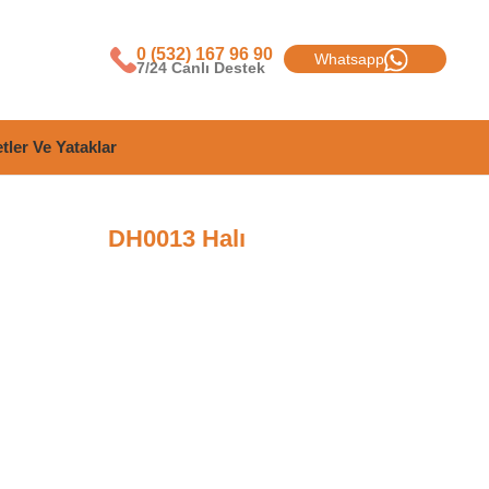
0 (532) 167 96 90
Whatsapp
7/24 Canlı Destek
tler Ve Yataklar
DH0013 Halı