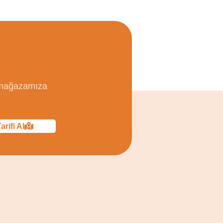
, mağazamıza
arifi Al