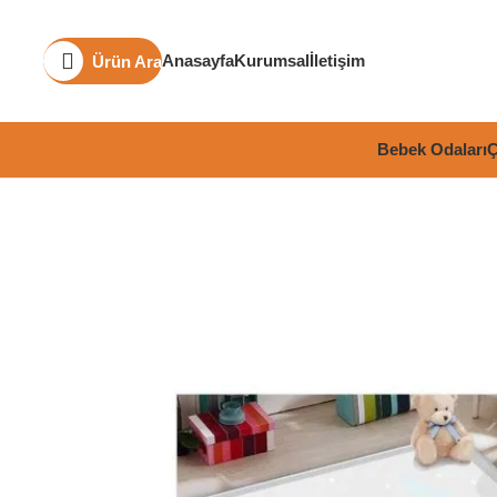
Anasayfa
Kurumsal
İletişim
Ürün Ara
Bebek Odaları
Ç