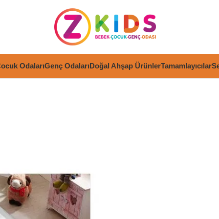
ocuk Odaları
Genç Odaları
Doğal Ahşap Ürünler
Tamamlayıcılar
Se