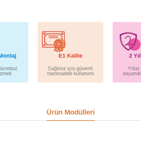
Montaj
E1 Kalite
2 Yı
ücretsiz
Sağlınız için güvenli
Yılla
izmeti
hammadde kullanımı
dayanıkl
Ürün Modülleri