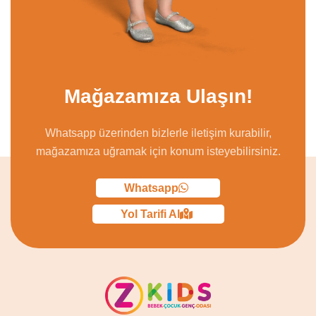
Mağazamıza Ulaşın!
Whatsapp üzerinden bizlerle iletişim kurabilir,
mağazamıza uğramak için konum isteyebilirsiniz.
Whatsapp
Yol Tarifi Al