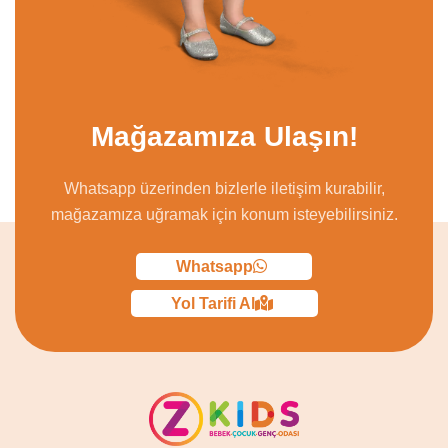
Mağazamıza Ulaşın!
Whatsapp üzerinden bizlerle iletişim kurabilir,
mağazamıza uğramak için konum isteyebilirsiniz.
Whatsapp
Yol Tarifi Al