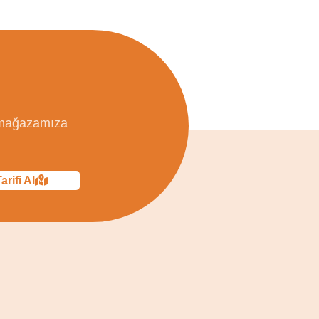
, mağazamıza
arifi Al