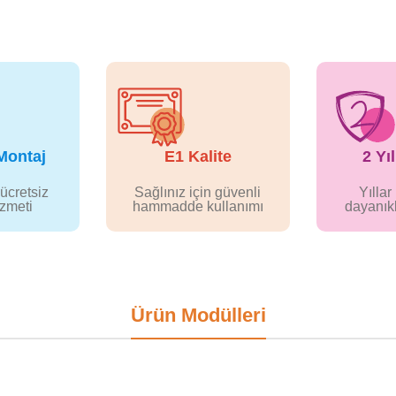
Montaj
E1 Kalite
2 Yı
ücretsiz
Sağlınız için güvenli
Yılla
izmeti
hammadde kullanımı
dayanıkl
Ürün Modülleri