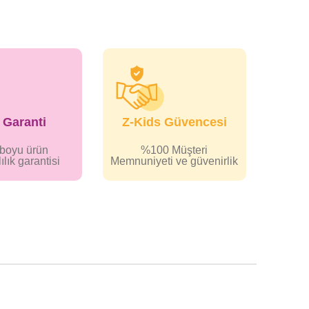
l Garanti
Z-Kids Güvencesi
r boyu ürün
%100 Müşteri
ılık garantisi
Memnuniyeti ve güvenirlik