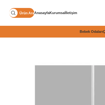
Anasayfa
Kurumsal
İletişim
Ürün Ara
Bebek Odaları
Ç