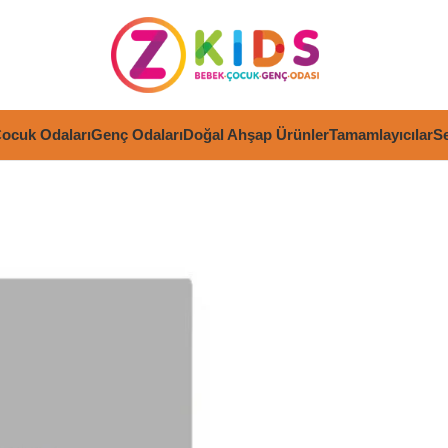
ocuk Odaları
Genç Odaları
Doğal Ahşap Ürünler
Tamamlayıcılar
Se