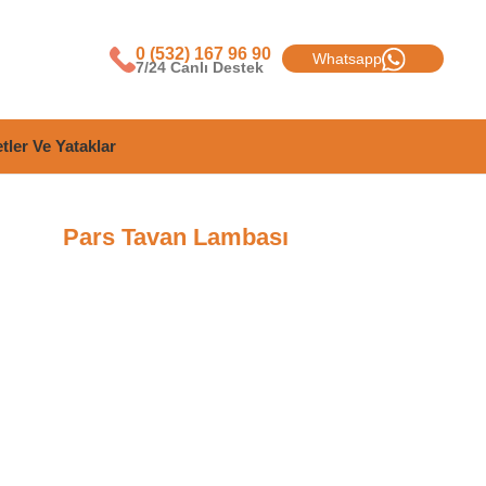
0 (532) 167 96 90
Whatsapp
7/24 Canlı Destek
tler Ve Yataklar
Pars Tavan Lambası