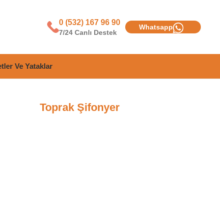
0 (532) 167 96 90
Whatsapp
7/24 Canlı Destek
tler Ve Yataklar
Toprak Şifonyer