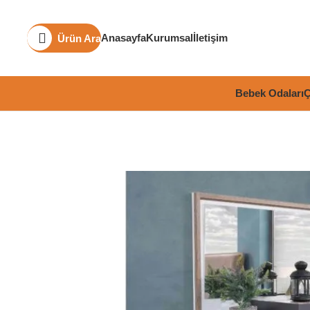
Anasayfa
Kurumsal
İletişim
Ürün Ara
Bebek Odaları
Ç