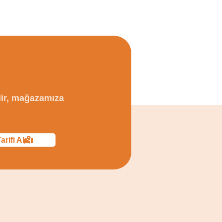
lir, mağazamıza
arifi Al