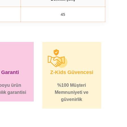
45
l Garanti
Z-Kids Güvencesi
 boyu ürün
%100 Müşteri
ılık garantisi
Memnuniyeti ve
güvenirlik