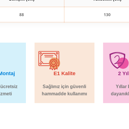
88
130
Montaj
E1 Kalite
2 Yı
 ücretsiz
Sağlınız için güvenli
Yıllar
izmeti
hammadde kullanımı
dayanıkl